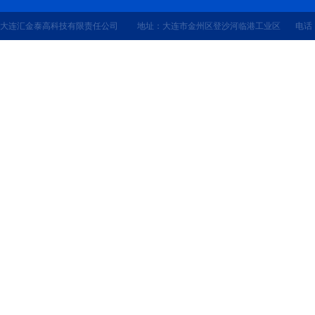
大连汇金泰高科技有限责任公司 地址：大连市金州区登沙河临港工业区 电话：041