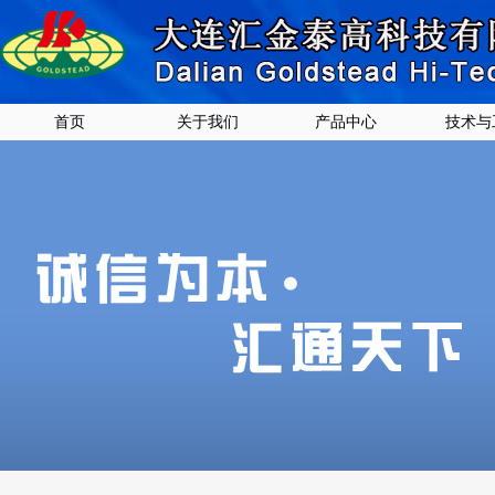
首页
关于我们
产品中心
技术与