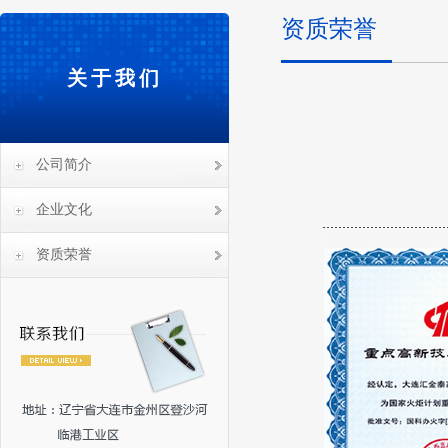
资质荣誉
关于我们
公司简介
企业文化
资质荣誉