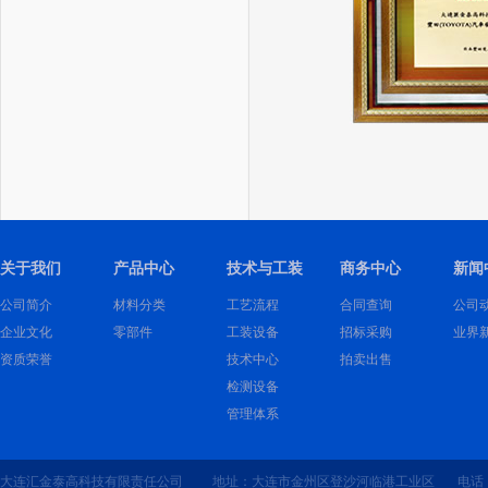
关于我们
产品中心
技术与工装
商务中心
新闻
公司简介
材料分类
工艺流程
合同查询
公司
企业文化
零部件
工装设备
招标采购
业界
资质荣誉
技术中心
拍卖出售
检测设备
管理体系
大连汇金泰高科技有限责任公司 地址：大连市金州区登沙河临港工业区 电话：041