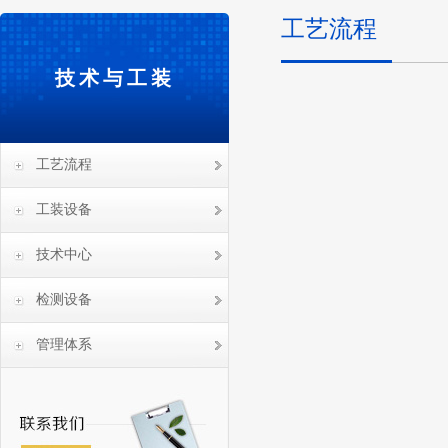
工艺流程
技术与工装
工艺流程
工装设备
技术中心
检测设备
管理体系