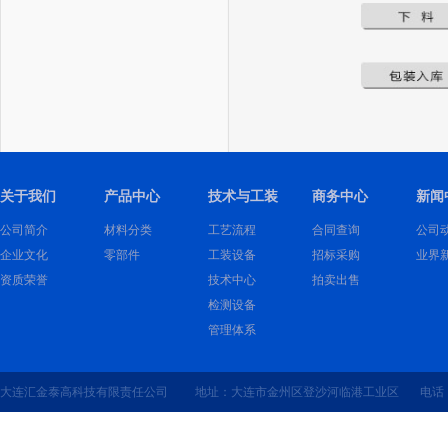
关于我们
产品中心
技术与工装
商务中心
新闻
公司简介
材料分类
工艺流程
合同查询
公司
企业文化
零部件
工装设备
招标采购
业界
资质荣誉
技术中心
拍卖出售
检测设备
管理体系
大连汇金泰高科技有限责任公司 地址：大连市金州区登沙河临港工业区 电话：041