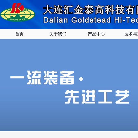
首页
关于我们
产品中心
技术与