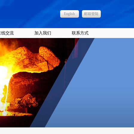
English
邮箱登陆
在线交流
加入我们
联系方式