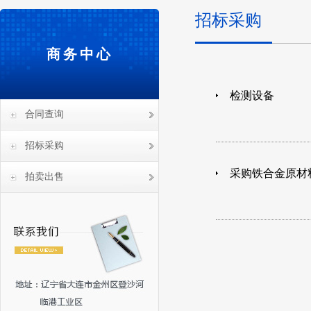
招标采购
商务中心
检测设备
合同查询
招标采购
采购铁合金原材
拍卖出售