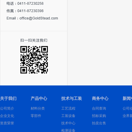
关于我们
产品中心
技术与工装
商务中心
新闻
公司简介
材料分类
工艺流程
合同查询
公司
企业文化
零部件
工装设备
招标采购
业界
资质荣誉
技术中心
拍卖出售
检测设备