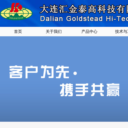
首页
关于我们
产品中心
技术与