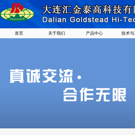
首页
关于我们
产品中心
技术与