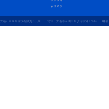
检测设备
管理体系
大连汇金泰高科技有限责任公司 地址：大连市金州区登沙河临港工业区 电话：041