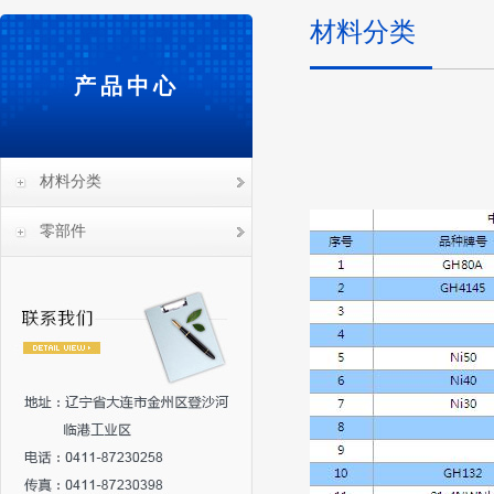
材料分类
产品中心
材料分类
零部件