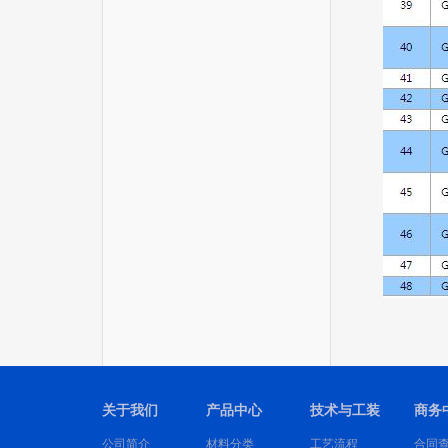
关于我们
产品中心
技术与工装
商务
公司简介
材料分类
工艺流程
合同