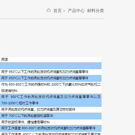
首页
>
产品中心
材料分类