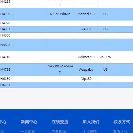
中心
新闻中心
在线交流
加入我们
联系方式
查询
公司动态
商务咨询
人才招聘
联系方式