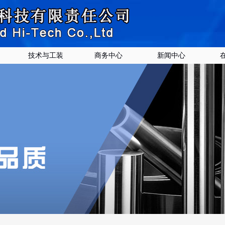
技术与工装
商务中心
新闻中心